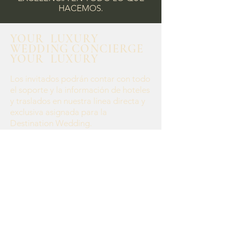
HACEMOS.
YOUR LUXURY
WEDDING CONCIERGE
YOUR LUXURY
Los invitados podrán contar con todo
el soporte y la información de hoteles
y traslados en nuestra línea directa y
exclusiva asignada para la
Destination Wedding.